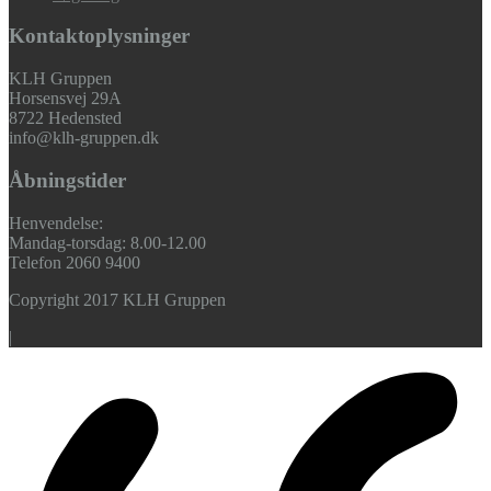
Kontaktoplysninger
KLH Gruppen
Horsensvej 29A
8722 Hedensted
info@klh-gruppen.dk
Åbningstider
Henvendelse:
Mandag-torsdag: 8.00-12.00
Telefon 2060 9400
Copyright 2017 KLH Gruppen
|