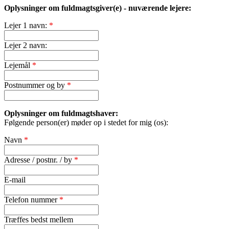
Oplysninger om fuldmagtsgiver(e) - nuværende lejere:
Lejer 1 navn:
*
Lejer 2 navn:
Lejemål
*
Postnummer og by
*
Oplysninger om fuldmagtshaver:
Følgende person(er) møder op i stedet for mig (os):
Navn
*
Adresse / postnr. / by
*
E-mail
Telefon nummer
*
Træffes bedst mellem