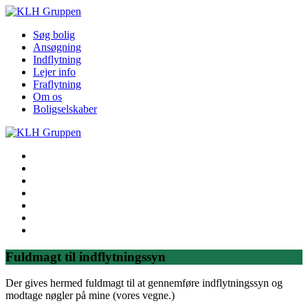
Søg bolig
Ansøgning
Indflytning
Lejer info
Fraflytning
Om os
Boligselskaber
Søg bolig
Ansøgning
Indflytning
Lejer info
Fraflytning
Om os
Boligselskaber
Fuldmagt til indflytningssyn
Der gives hermed fuldmagt til at gennemføre indflytningssyn og
modtage nøgler på mine (vores vegne.)