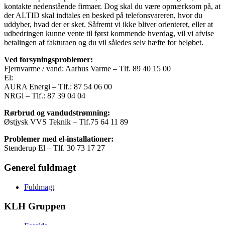
kontakte nedenstående firmaer. Dog skal du være opmærksom på, at
der ALTID skal indtales en besked på telefonsvareren, hvor du
uddyber, hvad der er sket. Såfremt vi ikke bliver orienteret, eller at
udbedringen kunne vente til først kommende hverdag, vil vi afvise
betalingen af fakturaen og du vil således selv hæfte for beløbet.
Ved forsyningsproblemer:
Fjernvarme / vand: Aarhus Varme – Tlf. 89 40 15 00
El:
AURA Energi – Tlf.: 87 54 06 00
NRGi – Tlf.: 87 39 04 04
Rørbrud og vandudstrømning:
Østjysk VVS Teknik – Tlf.75 64 11 89
Problemer med el-installationer:
Stenderup El – Tlf. 30 73 17 27
Generel fuldmagt
Fuldmagt
KLH Gruppen