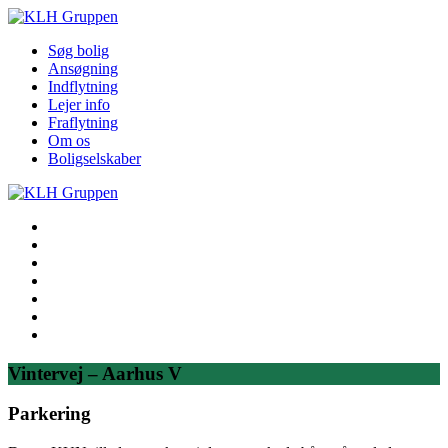
Søg bolig
Ansøgning
Indflytning
Lejer info
Fraflytning
Om os
Boligselskaber
Søg bolig
Ansøgning
Indflytning
Lejer info
Fraflytning
Om os
Boligselskaber
Vintervej – Aarhus V
Parkering