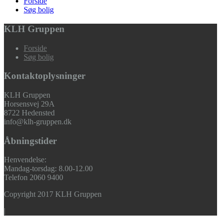
Forside
Søg bolig
KLH Gruppen
Forside
Søg bolig
Kontaktoplysninger
KLH Gruppen
Horsensvej 29A
8722 Hedensted
info@klh-gruppen.dk
Åbningstider
Henvendelse:
Mandag-torsdag: 8.00-12.00
Telefon 2060 9400
Copyright 2017 KLH Gruppen
|