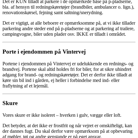
Det er KUN tilladt at parkere i de opmærkede båse på p-pladserne,
bla. af hensyn til redningskøretøjer (brandbiler, ambulancer o. lign.),
renovationskørsel, fejning samt saltning/snerydning.
Det er vigtigt, at alle beboere er opmærksomme på, at vi ikke tillader
parkering andre steder end på p-pladserne og at parkering af trailere,
campingvogne, biler uden plader osv. IKKE er tilladt i området.
Porte i ejendommen på Vintervej
Portene i ejendommen på Vintervej er udelukkende en rednings- og
brandvej. Portene skal altid holdes fri for biler, for at sikre uhindret
adgang for brand- og redningskøretøjer. Det er derfor ikke tilladt at
køre sin bil ind i gården, ej heller i forbindelse med ind- eller
fraflytning af et lejemål.
Skure
Vores skure er ikke isoleret – hverken i gulv, vægge eller loft.
Det betyder, at det ikke er frostfrit og når vejret er omskifteligt, kan
der dannes fugt. Du skal derfor være opmærksom på at opbevaring
af møbler, tøj og andre genstande er på eget ansvar.