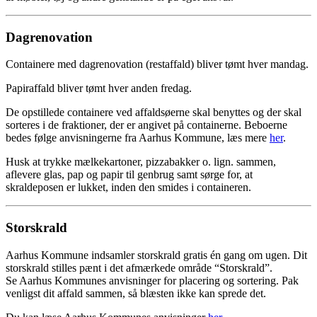
Dagrenovation
Containere med dagrenovation (restaffald) bliver tømt hver mandag.
Papiraffald bliver tømt hver anden fredag.
De opstillede containere ved affaldsøerne skal benyttes og der skal
sorteres i de fraktioner, der er angivet på containerne. Beboerne
bedes følge anvisningerne fra Aarhus Kommune, læs mere
her
.
Husk at trykke mælkekartoner, pizzabakker o. lign. sammen,
aflevere glas, pap og papir til genbrug samt sørge for, at
skraldeposen er lukket, inden den smides i containeren.
Storskrald
Aarhus Kommune indsamler storskrald gratis én gang om ugen. Dit
storskrald stilles pænt i det afmærkede område “Storskrald”.
Se Aarhus Kommunes anvisninger for placering og sortering. Pak
venligst dit affald sammen, så blæsten ikke kan sprede det.