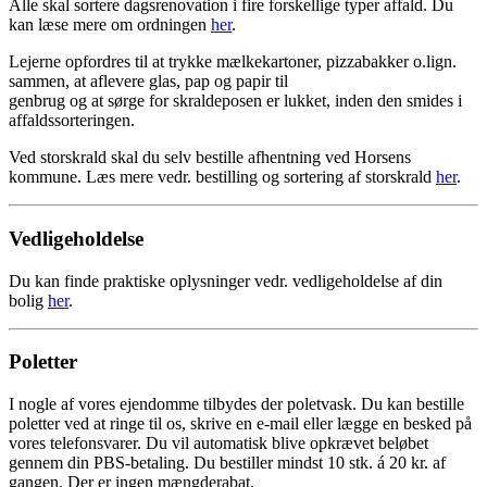
Alle skal sortere dagsrenovation i fire forskellige typer affald. Du
kan læse mere om ordningen
her
.
Lejerne opfordres til at trykke mælkekartoner, pizzabakker o.lign.
sammen, at aflevere glas, pap og papir til
genbrug og at sørge for skraldeposen er lukket, inden den smides i
affaldssorteringen.
Ved storskrald skal du selv bestille afhentning ved Horsens
kommune. Læs mere vedr. bestilling og sortering af storskrald
her
.
Vedligeholdelse
Du kan finde praktiske oplysninger vedr. vedligeholdelse af din
bolig
her
.
Poletter
I nogle af vores ejendomme tilbydes der poletvask. Du kan bestille
poletter ved at ringe til os, skrive en e-mail eller lægge en besked på
vores telefonsvarer. Du vil automatisk blive opkrævet beløbet
gennem din PBS-betaling. Du bestiller mindst 10 stk. á 20 kr. af
gangen. Der er ingen mængderabat.