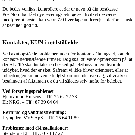
Du bedes venligst kontrollere at der er navn på din postkasse.
PostNord har fået nye leveringsbetingelser, hvilket desværre
medfører at posten kan være 7-9 hverdage undervejs – derfor – husk
at bestille i god tid.
Kontakter, KUN i nødstilfælde
Ved akut opståede problemer, uden for kontorets åbningstid, kan du
kontakte nedenstående firmaer. Dog skal du være opmærksom på, at
der ALTID skal indtales en besked på telefonsvareren, hvor du
uddyber, hvad der er sket. Såfremt vi ikke bliver orienteret, eller at
udbedringen kunne vente til først kommende hverdag, vil vi afvise
betalingen af fakturaen og du vil således selv hæfte for beløbet.
Ved forsyningsproblemer:
Fjernvarme Horsens – Tlf. 75 62 72 33
El: NRGi – Tlf.: 87 39 04 04
Rørbrud og vandudstrømning:
Hymøllers VVS ApS – Tlf. 75 64 11 89
Problemer med el-installationer:
Stenderup El – Tlf. 30 73 17 27