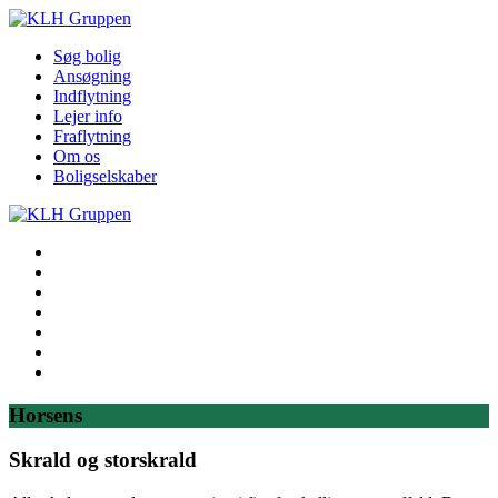
Søg bolig
Ansøgning
Indflytning
Lejer info
Fraflytning
Om os
Boligselskaber
Søg bolig
Ansøgning
Indflytning
Lejer info
Fraflytning
Om os
Boligselskaber
Horsens
Skrald og storskrald