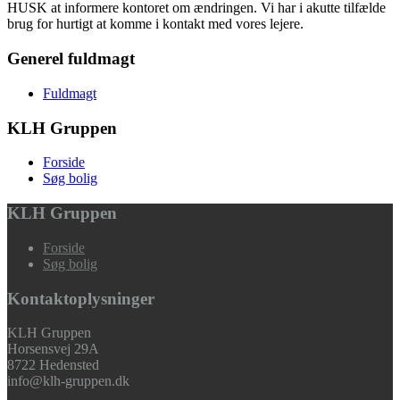
HUSK at informere kontoret om ændringen. Vi har i akutte tilfælde
brug for hurtigt at komme i kontakt med vores lejere.
Generel fuldmagt
Fuldmagt
KLH Gruppen
Forside
Søg bolig
KLH Gruppen
Forside
Søg bolig
Kontaktoplysninger
KLH Gruppen
Horsensvej 29A
8722 Hedensted
info@klh-gruppen.dk