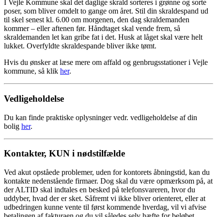
I Vejle Kommune skal det daglige skrald sorteres i grønne og sorte
poser, som bliver omdelt to gange om året. Stil din skraldespand ud
til skel senest kl. 6.00 om morgenen, den dag skraldemanden
kommer – eller aftenen før. Håndtaget skal vende frem, så
skraldemanden let kan gribe fat i det. Husk at låget skal være helt
lukket. Overfyldte skraldespande bliver ikke tømt.
Hvis du ønsker at læse mere om affald og genbrugsstationer i Vejle
kommune, så klik
her
.
Vedligeholdelse
Du kan finde praktiske oplysninger vedr. vedligeholdelse af din
bolig
her
.
Kontakter, KUN i nødstilfælde
Ved akut opståede problemer, uden for kontorets åbningstid, kan du
kontakte nedenstående firmaer. Dog skal du være opmærksom på, at
der ALTID skal indtales en besked på telefonsvareren, hvor du
uddyber, hvad der er sket. Såfremt vi ikke bliver orienteret, eller at
udbedringen kunne vente til først kommende hverdag, vil vi afvise
betalingen af fakturaen og du vil således selv hæfte for beløbet.