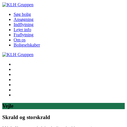
Søg bolig
Ansøgning
Indflytning
Lejer info
Fraflytning
Om os
Boligselskaber
Søg bolig
Ansøgning
Indflytning
Lejer info
Fraflytning
Om os
Boligselskaber
Vejle
Skrald og storskrald