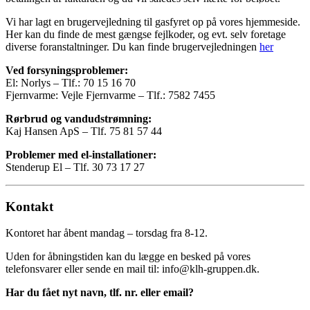
Vi har lagt en brugervejledning til gasfyret op på vores hjemmeside.
Her kan du finde de mest gængse fejlkoder, og evt. selv foretage
diverse foranstaltninger. Du kan finde brugervejledningen
her
Ved forsyningsproblemer:
El: Norlys – Tlf.: 70 15 16 70
Fjernvarme: Vejle Fjernvarme – Tlf.: 7582 7455
Rørbrud og vandudstrømning:
Kaj Hansen ApS – Tlf. 75 81 57 44
Problemer med el-installationer:
Stenderup El – Tlf. 30 73 17 27
Kontakt
Kontoret har åbent mandag – torsdag fra 8-12.
Uden for åbningstiden kan du lægge en besked på vores
telefonsvarer eller sende en mail til: info@klh-gruppen.dk.
Har du fået nyt navn, tlf. nr. eller email?