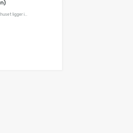
an)
huset ligger i…