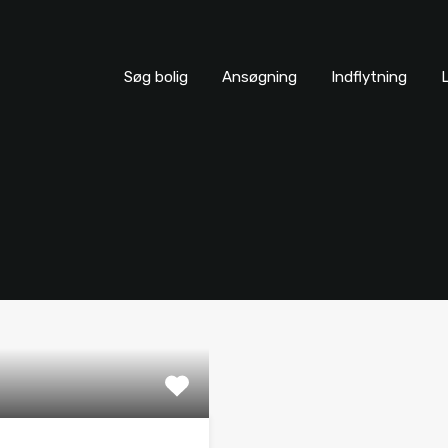
Søg bolig
Ansøgning
Indflytning
L