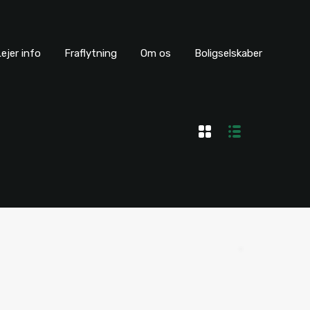
ejer info
Fraflytning
Om os
Boligselskaber