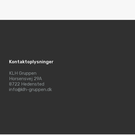
Kontaktoplysninger
KLH Gruppen
Horsensvej 29A
8722 Hedensted
info@klh-gruppen.dk