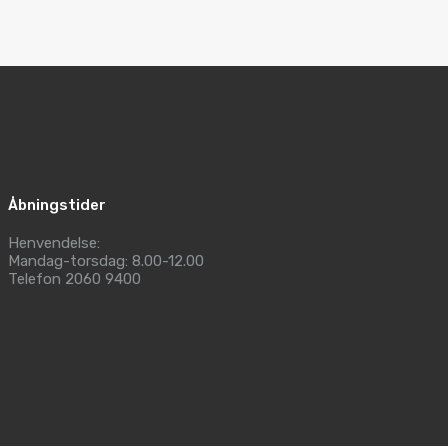
Åbningstider
Henvendelse:
Mandag-torsdag: 8.00-12.00
Telefon 2060 9400