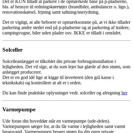
Det er KUN tilladt at parkere i de opmærkede båse på p-pladserne,
bla. af hensyn til redningskøretøjer (brandbiler, ambulancer o. lign.),
renovationskørsel, fejning samt saltning/snerydning.
Det er vigtigt, at alle beboere er opmærksomme på, at vi ikke tillader
parkering andre steder end på p-pladserne og at parkering af trailere,
campingvogne, biler uden plader osv. IKKE er tilladt i området.
Solceller
Solcelleanlægget er tilkoblet din private forbrugsinstallation i
lejligheden. Det vil sige, at du som lejer har glæde af den strøm, som
anlægget producerer.
Det er en god idé lige at kigge til inverteren (den grå kasse i
teknikskab) og kontrollere at alt er i orden.
Du kan finde praktiske oplysninger vedr. solceller og afregning
her
Varmepumpe
Ude foran din hoveddør står en varmepumpe (ude-delen).
Varmepumpen sørger for, at du får varme i lejligheden samt varmt
brugsvand. Varmepumpen bruger strøm fra din egen private