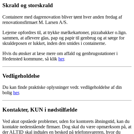
Skrald og storskrald
Containere med dagrenovation bliver tømt hver anden fredag af
renovationsfirmaet M. Larsen A/S.
Lejerne opfordres til, at trykke mælkekartoner, pizzabakker o.lign.
sammen, at aflevere glas, pap og papir til genbrug og at sørge for
skraldeposen er lukket, inden den smides i containerne.
Hvis du ønsker at læse mere om affald og genbrugsstationer i
Hedensted kommune, så klik
her
.
Vedligeholdelse
Du kan finde praktiske oplysninger vedr. vedligeholdelse af din
bolig
her
.
Kontakter, KUN i nødstilfælde
Ved akut opståede problemer, uden for kontorets åbningstid, kan du
kontakte nedenstående firmaer. Dog skal du være opmærksom på, at
der ALTID skal indtales en besked på telefonsvareren, hvor du