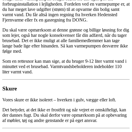
forbrugsinstallation i lejligheden. Fordelen ved en varmepumpe er, at
du har meget lave udgifter (strøm) til at opvarme din bolig samt
varmt vand. Du får altså ingen regning fra hverken Hedensted
Fjernvarme eller fx en gasregning fra DONG.
Du skal være opmærksom at denne grønne og billige løsning for dig
som lejer, også har nogle konsekvenser får din adfærd, når du tager
brusebad. Det er ikke muligt at alle familiemedlemmer kan tage
lange bade lige efter hinanden. Så kan varmepumpen desværre ikke
følge med.
Som en rettesnor kan man sige, at du bruger 9-12 liter varmt vand i
minuttet ved et brusebad. Varmtvandsbeholderen indeholder 110
liter varmt vand.
Skure
Vores skure er ikke isoleret – hverken i gulv, vægge eller loft.
Det betyder, at det ikke er frostfrit og når vejret er omskifteligt, kan
der dannes fugt. Du skal derfor være opmærksom på at opbevaring
af møbler, tøj og andre genstande er på eget ansvar.