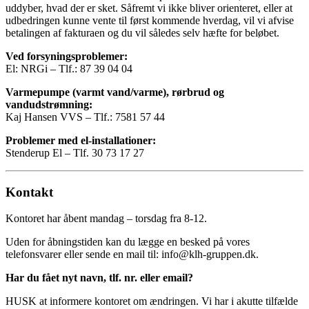
uddyber, hvad der er sket. Såfremt vi ikke bliver orienteret, eller at
udbedringen kunne vente til først kommende hverdag, vil vi afvise
betalingen af fakturaen og du vil således selv hæfte for beløbet.
Ved forsyningsproblemer:
El: NRGi – Tlf.: 87 39 04 04
Varmepumpe (varmt vand/varme), rørbrud og
vandudstrømning:
Kaj Hansen VVS – Tlf.: 7581 57 44
Problemer med el-installationer:
Stenderup El – Tlf. 30 73 17 27
Kontakt
Kontoret har åbent mandag – torsdag fra 8-12.
Uden for åbningstiden kan du lægge en besked på vores
telefonsvarer eller sende en mail til: info@klh-gruppen.dk.
Har du fået nyt navn, tlf. nr. eller email?
HUSK at informere kontoret om ændringen. Vi har i akutte tilfælde