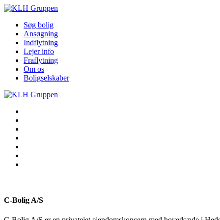
Søg bolig
Ansøgning
Indflytning
Lejer info
Fraflytning
Om os
Boligselskaber
Søg bolig
Ansøgning
Indflytning
Lejer info
Fraflytning
Om os
Boligselskaber
C-Bolig A/S
C-Bolig A/S er en privatejet ejendomskoncern med hovedsæde i Hedenst