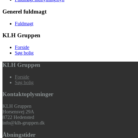
Generel fuldmagt
Fuldmagt
KLH Gruppen
Forside
Søg bolig
KLH Gruppen
Forside
Søg bolig
Kontaktoplysninger
KLH Gruppen
Horsensvej 29A
8722 Hedensted
info@klh-gruppen.dk
Åbningstider