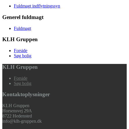
Fuldmagt indflytningssyn
Generel fuldmagt
Fuldmagt
KLH Gruppen
Forside
Søg bolig
KLH Gruppen
Forside
Søg bolig
Kontaktoplysninger
KLH Gruppen
Horsensvej 29A
8722 Hedensted
info@klh-gruppen.dk