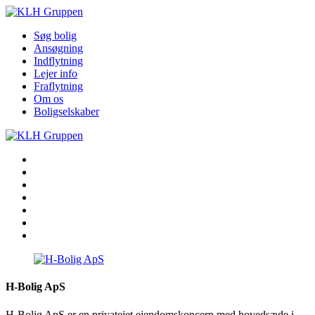
Søg bolig
Ansøgning
Indflytning
Lejer info
Fraflytning
Om os
Boligselskaber
Søg bolig
Ansøgning
Indflytning
Lejer info
Fraflytning
Om os
Boligselskaber
H-Bolig ApS
H-Bolig ApS er en privatejet ejendomskoncern med hovedsæde i