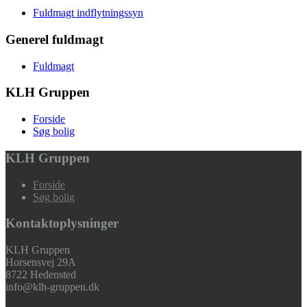
Fuldmagt indflytningssyn
Generel fuldmagt
Fuldmagt
KLH Gruppen
Forside
Søg bolig
KLH Gruppen
Forside
Søg bolig
Kontaktoplysninger
KLH Gruppen
Horsensvej 29A
8722 Hedensted
info@klh-gruppen.dk